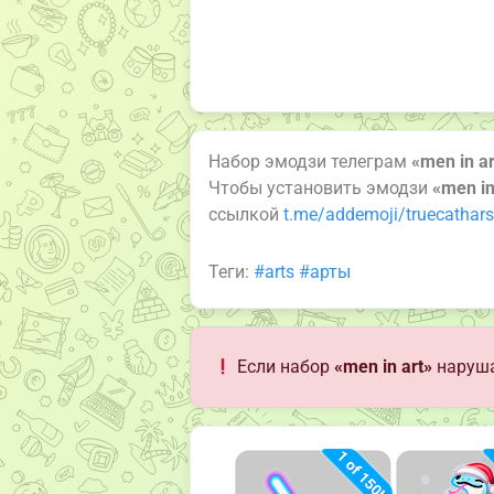
Набор эмодзи телеграм
«men in ar
Чтобы установить эмодзи
«men in
ссылкой
t.me/addemoji/truecathars
Теги:
#arts
#арты
Если набор
«men in art»
наруша