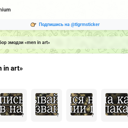
mium
Подпишись на @tlgrmsticker
ор эмодзи «men in art»
in art»
?
?
?