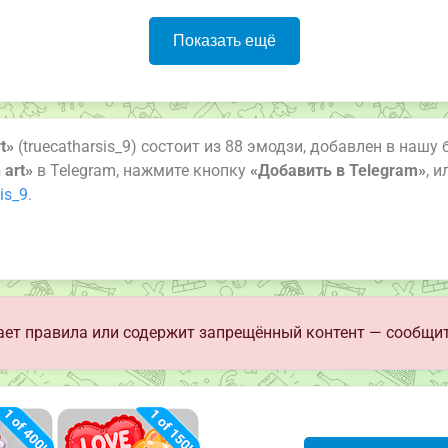
Показать ещё
t»
(truecatharsis_9) состоит из 88 эмодзи, добавлен в нашу 
 art»
в Telegram, нажмите кнопку
«Добавить в Telegram»
, 
is_9
.
ет правила или содержит запрещённый контент — сообщит