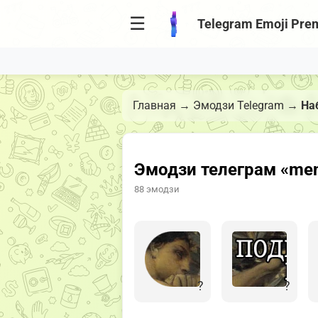
☰
Telegram Emoji Pre
Главная
→
Эмодзи Telegram
→
Наб
Эмодзи телеграм «men 
88 эмодзи
?
?