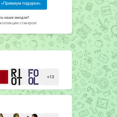
в «Премиум подарки»
сь наши эмодзи?
коллекцию стикеров!
+13