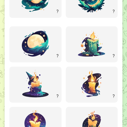
?
?
?
?
?
?