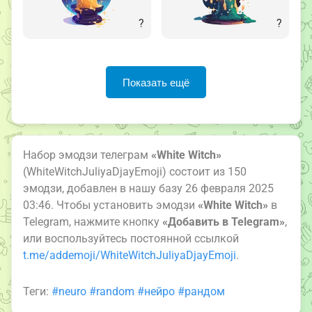
?
?
Показать ещё
Набор эмодзи телеграм
«White Witch»
(WhiteWitchJuliyaDjayEmoji) состоит из 150
эмодзи, добавлен в нашу базу 26 февраля 2025
03:46. Чтобы установить эмодзи
«White Witch»
в
Telegram, нажмите кнопку
«Добавить в Telegram»
,
или воспользуйтесь постоянной ссылкой
t.me/addemoji/WhiteWitchJuliyaDjayEmoji
.
Теги:
#neuro
#random
#нейро
#рандом