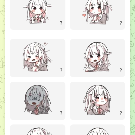
?
?
?
?
?
?