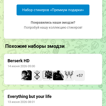
Набор стикеров «Премиум подарки»
Понравились наши эмодзи?
Попробуй нашу коллекцию стикеров!
Похожие наборы эмодзи
Berserk HD
14 июня 2026 05:00
+57
Everything but your lifе
13 июня 2026 08:01