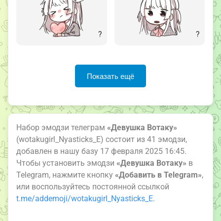
?
?
Показать ещё
Набор эмодзи телеграм
«Девушка Вотаку»
(wotakugirl_Nyasticks_E) состоит из 41 эмодзи,
добавлен в нашу базу 17 февраля 2025 16:45.
Чтобы установить эмодзи
«Девушка Вотаку»
в
Telegram, нажмите кнопку
«Добавить в Telegram»
,
или воспользуйтесь постоянной ссылкой
t.me/addemoji/wotakugirl_Nyasticks_E
.