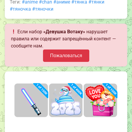
Теги:
#anime
#chan
#аниме
#тянка
#тянки
#тяночка
#тяночки
Если набор
«Девушка Вотаку»
нарушает
правила или содержит запрещённый контент —
сообщите нам.
Пожаловаться