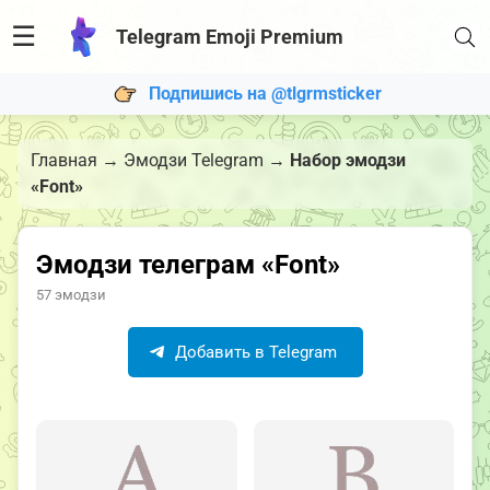
☰
Telegram Emoji Premium
Подпишись на @tlgrmsticker
Главная
→
Эмодзи Telegram
→
Набор эмодзи
«Font»
Эмодзи телеграм «Font»
57 эмодзи
Добавить в Telegram