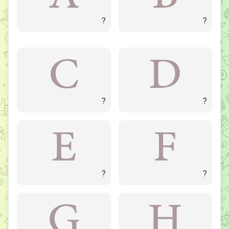
?
?
?
?
?
?