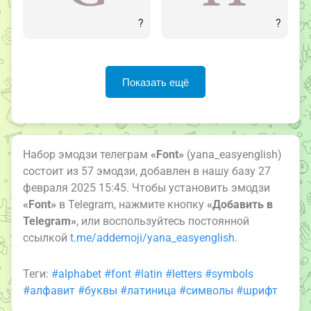
?
?
Показать ещё
Набор эмодзи телеграм
«Font»
(yana_easyenglish)
состоит из 57 эмодзи, добавлен в нашу базу 27
февраля 2025 15:45. Чтобы установить эмодзи
«Font»
в Telegram, нажмите кнопку
«Добавить в
Telegram»
, или воспользуйтесь постоянной
ссылкой
t.me/addemoji/yana_easyenglish
.
Теги:
#alphabet
#font
#latin
#letters
#symbols
#алфавит
#буквы
#латиница
#символы
#шрифт