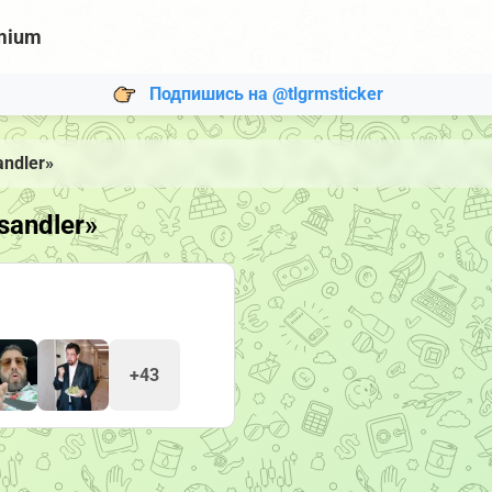
mium
Подпишись на @tlgrmsticker
ndler»
andler»
+43