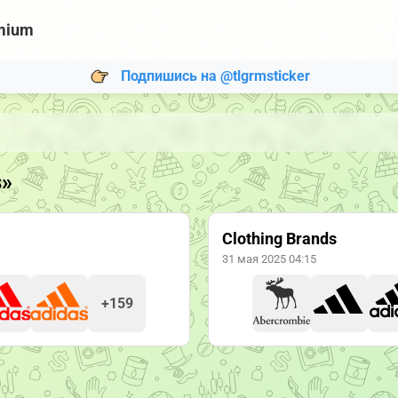
mium
Подпишись на @tlgrmsticker
s»
Clothing Brands
31 мая 2025 04:15
+159