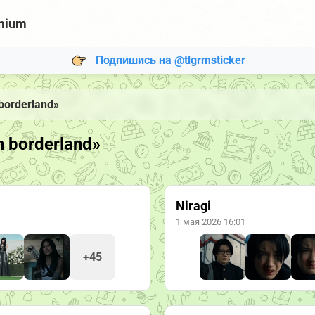
mium
Подпишись на @tlgrmsticker
borderland»
n borderland»
Niragi
1 мая 2026 16:01
+45