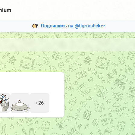
mium
Подпишись на @tlgrmsticker
»
+26