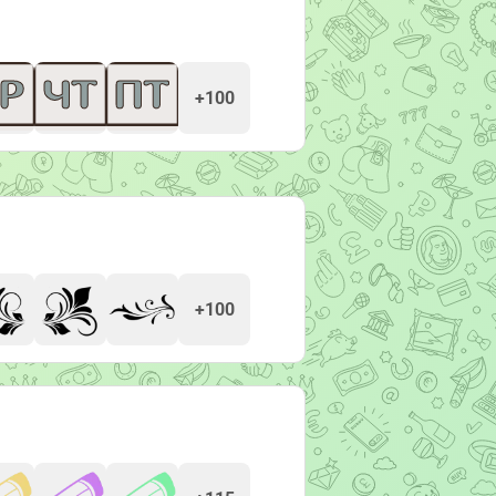
+100
+100