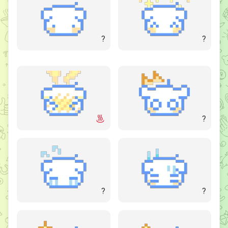
?
?
?
?
?