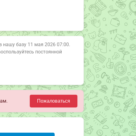
в нашу базу 11 мая 2026 07:00.
 воспользуйтесь постоянной
ам.
Пожаловаться