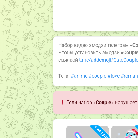
Набор видео эмодзи телеграм
«Co
Чтобы установить эмодзи
«Coupl
ссылкой
t.me/addemoji/CuteCouple
Теги:
#anime
#couple
#love
#roman
Если набор
«Couple»
нарушает 