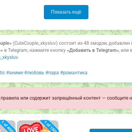
Показать ещё
uple»
(CuteCouple_xkysluv) состоит из 48 эмодзи, добавлен 
e»
в Telegram, нажмите кнопку
«Добавить в Telegram»
, или
_xkysluv
.
tic
#аниме
#любовь
#пара
#романтика
правила или содержит запрещённый контент — сообщите н