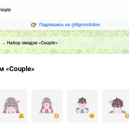
mium
Подпишись на @tlgrmsticker
→
Набор эмодзи «Couple»
м «Couple»