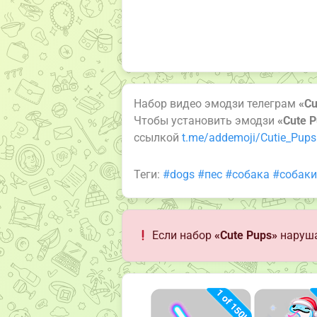
Набор видео эмодзи телеграм
«Cu
Чтобы установить эмодзи
«Cute 
ссылкой
t.me/addemoji/Cutie_Pups
Теги:
#dogs
#пес
#собака
#собаки
Если набор
«Cute Pups»
наруша