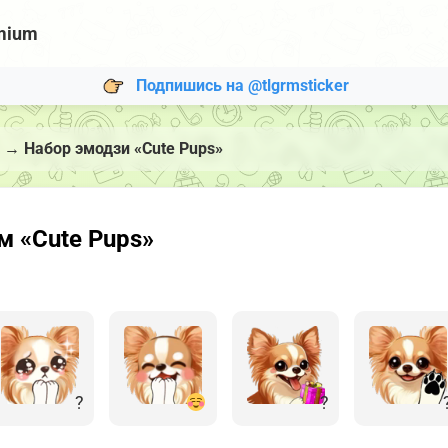
mium
Подпишись на @tlgrmsticker
→
Набор эмодзи «Cute Pups»
м «Cute Pups»
?
?