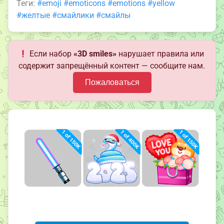
Теги:
#emoji
#emoticons
#emotions
#yellow
#желтые
#смайлики
#смайлы
Если набор
«3D smiles»
нарушает правила или
содержит запрещённый контент — сообщите нам.
Пожаловаться