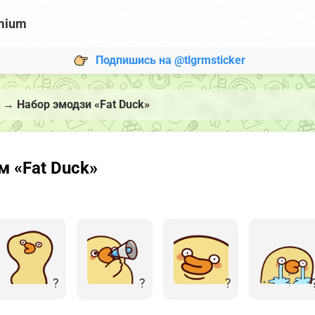
mium
Подпишись на @tlgrmsticker
→
Набор эмодзи «Fat Duck»
м «Fat Duck»
?
?
?