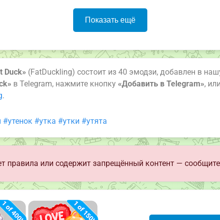
Показать ещё
t Duck»
(FatDuckling) состоит из 40 эмодзи, добавлен в наш
ck»
в Telegram, нажмите кнопку
«Добавить в Telegram»
, и
g
.
ы
#утенок
#утка
#утки
#утята
т правила или содержит запрещённый контент — сообщите