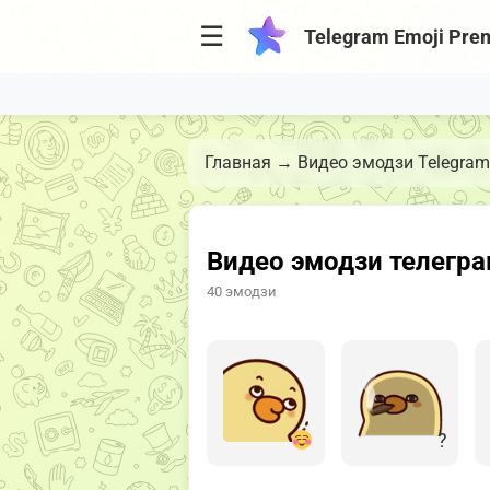
☰
Telegram Emoji Pre
Главная
→
Видео эмодзи Telegram
Видео эмодзи телегра
40 эмодзи
?