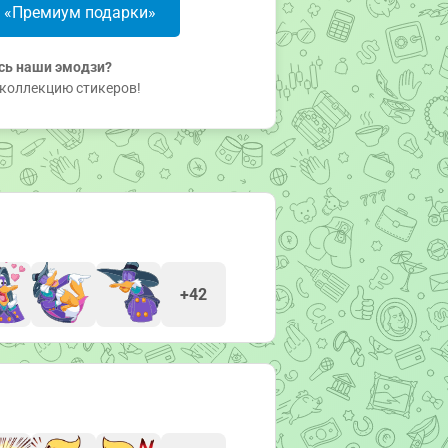
в «Премиум подарки»
сь наши эмодзи?
коллекцию стикеров!
+42