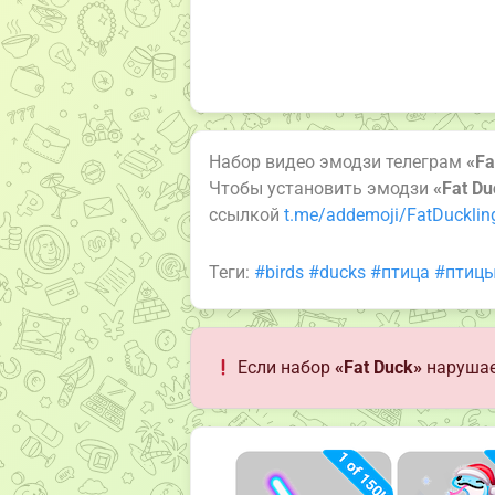
Набор видео эмодзи телеграм
«Fa
Чтобы установить эмодзи
«Fat Du
ссылкой
t.me/addemoji/FatDucklin
Теги:
#birds
#ducks
#птица
#птиц
Если набор
«Fat Duck»
нарушае