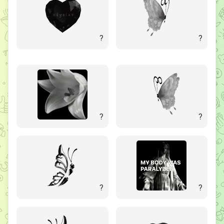
?
?
?
?
?
?