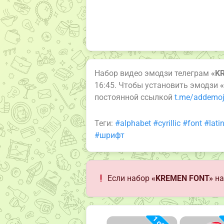
Набор видео эмодзи телеграм
«K
16:45. Чтобы установить эмодзи
постоянной ссылкой
t.me/addemo
Теги:
#alphabet
#cyrillic
#font
#lati
#шрифт
Если набор
«KREMEN FONT»
на