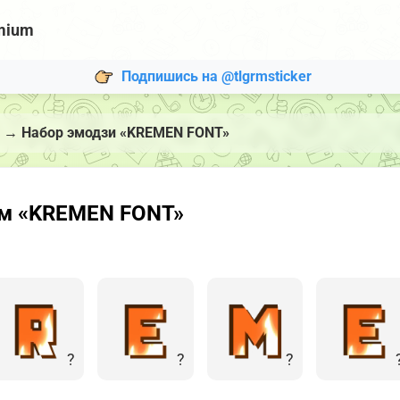
mium
Подпишись на @tlgrmsticker
→
Набор эмодзи «KREMEN FONT»
ам «KREMEN FONT»
?
?
?