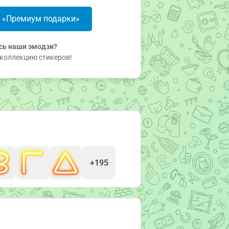
в «Премиум подарки»
сь наши эмодзи?
коллекцию стикеров!
+195