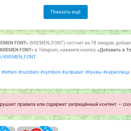
Показать ещё
REMEN FONT»
(KREMEN_FONT) состоит из 78 эмодзи, добавл
«KREMEN FONT»
в Telegram, нажмите кнопку
«Добавить в T
ji/KREMEN_FONT
.
n
#letters
#numbers
#symbols
#алфавит
#буквы
#кириллица
рушает правила или содержит запрещённый контент — соо