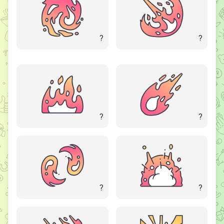
?
?
?
?
?
?