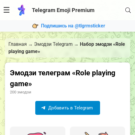
☰
Telegram Emoji Premium
Подпишись на @tlgrmsticker
Главная
→
Эмодзи Telegram
→
Набор эмодзи «Role
playing game»
Эмодзи телеграм «Role playing
game»
200 эмодзи
Добавить в Telegram