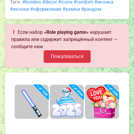
Теги:
#borders
#decor
#icons
#random
#иконка
#иконки
#оформление
#рамки
#рандом
Если набор
«Role playing game»
нарушает
правила или содержит запрещённый контент —
сообщите нам.
Пожаловаться